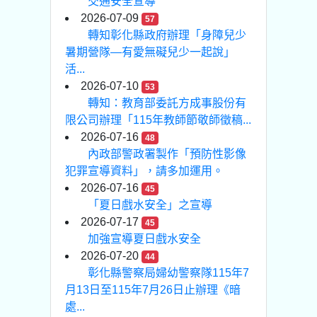
交通安全宣導
2026-07-09
57
轉知彰化縣政府辦理「身障兒少
暑期營隊—有愛無礙兒少一起說」
活...
2026-07-10
53
轉知：教育部委託方成事股份有
限公司辦理「115年教師節敬師徵稿...
2026-07-16
48
內政部警政署製作「預防性影像
犯罪宣導資料」，請多加運用。
2026-07-16
45
「夏日戲水安全」之宣導
2026-07-17
45
加強宣導夏日戲水安全
2026-07-20
44
彰化縣警察局婦幼警察隊115年7
月13日至115年7月26日止辦理《暗
處...