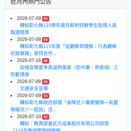
近月內熱門公告
2026-07-09
65
轉知彰化縣115學年度月薪制特教學生助理人員
甄選簡章
2026-07-09
59
轉知彰化縣115年度「從觀察到理解：行為觀察
紀錄實踐」普特合作...
2026-07-16
58
加強宣導夏季高溫熱傷害（如中暑、熱衰竭）之
防範措施
2026-07-09
56
交通安全宣導
2026-07-09
55
轉知彰化縣政府辦理「身障兒少暑期營隊—有愛
無礙兒少一起說」活...
2026-07-10
52
轉知：教育部委託方成事股份有限公司辦理
「115年教師節敬師徵稿...