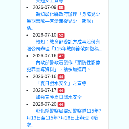
交通安全宣導
2026-07-09
55
轉知彰化縣政府辦理「身障兒少
暑期營隊—有愛無礙兒少一起說」
活...
2026-07-10
52
轉知：教育部委託方成事股份有
限公司辦理「115年教師節敬師徵稿...
2026-07-16
47
內政部警政署製作「預防性影像
犯罪宣導資料」，請多加運用。
2026-07-16
44
「夏日戲水安全」之宣導
2026-07-17
44
加強宣導夏日戲水安全
2026-07-20
44
彰化縣警察局婦幼警察隊115年7
月13日至115年7月26日止辦理《暗
處...