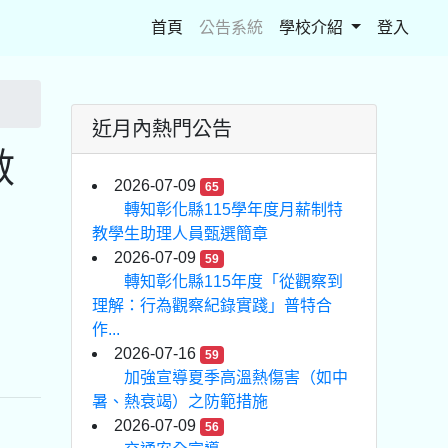
(current)
首頁
公告系統
學校介紹
登入
近月內熱門公告
數
2026-07-09
65
，
轉知彰化縣115學年度月薪制特
教學生助理人員甄選簡章
2026-07-09
59
轉知彰化縣115年度「從觀察到
理解：行為觀察紀錄實踐」普特合
作...
2026-07-16
59
加強宣導夏季高溫熱傷害（如中
暑、熱衰竭）之防範措施
2026-07-09
56