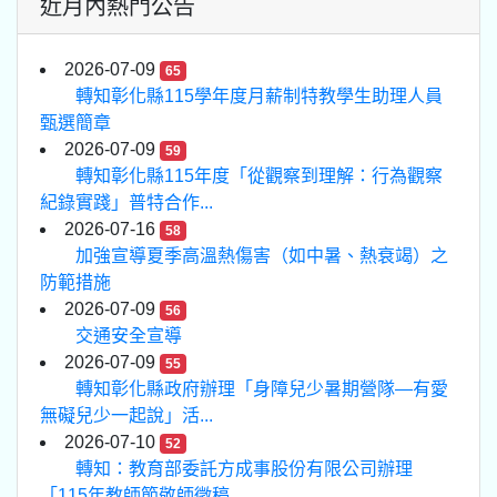
近月內熱門公告
2026-07-09
65
轉知彰化縣115學年度月薪制特教學生助理人員
甄選簡章
2026-07-09
59
轉知彰化縣115年度「從觀察到理解：行為觀察
紀錄實踐」普特合作...
2026-07-16
58
加強宣導夏季高溫熱傷害（如中暑、熱衰竭）之
防範措施
2026-07-09
56
交通安全宣導
2026-07-09
55
轉知彰化縣政府辦理「身障兒少暑期營隊—有愛
無礙兒少一起說」活...
2026-07-10
52
轉知：教育部委託方成事股份有限公司辦理
「115年教師節敬師徵稿...