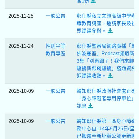
各1份
2025-11-25
一般公告
彰化縣私立文興高級中學辦
職教育講座，邀請家長及社
眾踴躍參與。
2025-11-24
性別平等
彰化縣警察局網路廣播「彰
教育專區
佛波麗室」Podcast頻道新
3集「別再跟了！我們來聊
騷擾與跟蹤騷擾」議題資訊
迎踴躍收聽。
2025-10-09
一般公告
轉知彰化縣政府社會處正確
「身心障礙者專用停車位」
訊息
2025-10-09
一般公告
轉知彰化縣第一區身心障礙
務中心自114年9月25日(星期
已搬遷至新址辦公並更新聯