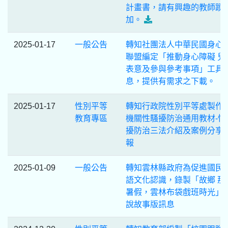
計畫書，請有興趣的教師踴
加。
2025-01-17
一般公告
轉知社團法人中華民國身心
聯盟編定「推動身心障礙 兒
表意及參與參考事項」工具
息，提供有需求之下載。
2025-01-17
性別平等
轉知行政院性別平等處製作
教育專區
機關性騷擾防治通用教材-性
擾防治三法介紹及案例分享
報
2025-01-09
一般公告
轉知雲林縣政府為促進國民
語文化認識，錄製「故鄉 那
暑假，雲林布袋戲班時光」
說故事版訊息