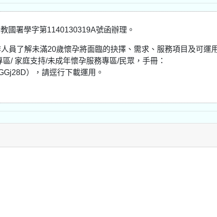
國署學字第1140130319A號函辦理。
人員了解未滿20歲懷孕將面臨的抉擇、需求、服務項目及可運
區/ 家庭支持/未成年懷孕服務專區/民眾，手冊：
url.cc /GGj28D），請逕行下載運用。