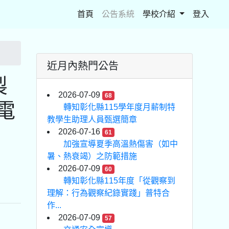
(current)
首頁
公告系統
學校介紹
登入
近月內熱門公告
製
2026-07-09
68
電
轉知彰化縣115學年度月薪制特
教學生助理人員甄選簡章
2026-07-16
61
加強宣導夏季高溫熱傷害（如中
暑、熱衰竭）之防範措施
2026-07-09
60
轉知彰化縣115年度「從觀察到
理解：行為觀察紀錄實踐」普特合
作...
2026-07-09
57