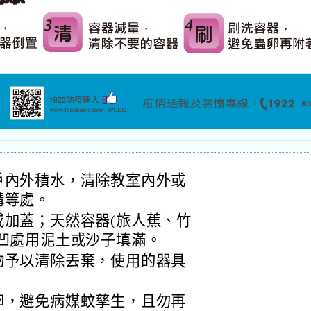
戶內外積水，清除教室內外或
溝等處。
加蓋；天然容器(旅人蕉、竹
凹處用泥土或沙子填滿。
物予以清除丟棄，使用的器具
卵，避免病媒蚊孳生，且勿再