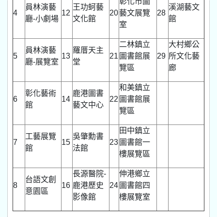
彰化市圖
員林演藝
王功蚵藝
溪湖藝文
4
12
20
藝文展覽
28
廳-小劇場
文化館
館
室
二林鎮立
大村鄉公
員林演藝
羅厝天主
5
13
21
圖書館展
29
所文化藝
廳-展覽室
堂
覽區
廊
和美鎮立
彰化藝術
鹿港圖書
6
14
22
圖書館展
館
藝文中心
覽區
田中鎮立
工藝展覽
吳肇勳書
7
15
23
圖書館一
館
法館
樓展覽區
長源醫院-
伸港鄉立
台語文創
8
16
鹿港歷史
24
圖書館四
意園區
影像館
樓展覽室