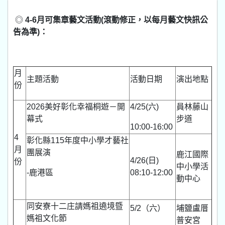
◎
4-6
月可集章藝文活動(滾動修正，以每月藝文快訊公
告為準)：
月
主題活動
活動日期
演出地點
份
2026美好彰化幸福桐遊－開
4/25(六)
員林藤山
幕式
步道
10:00-16:00
4
彰化縣115年度中小學才藝社
月
團展演
鹿江國際
4/26(日)
份
中小學活
-鹿港區
08:10-12:00
動中心
同安寮十二庄請媽祖遶境暨
5/2（六）
埔鹽盧厝
媽祖文化節
普安宮