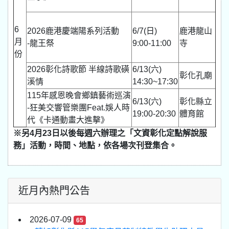
6
2026鹿港慶端陽系列活動
6/7(日)
鹿港龍山
月
-龍王祭
9:00-11:00
寺
份
2026彰化詩歌節 半線詩歌磺
6/13(六)
彰化孔廟
溪情
14:30~17:30
115年感恩晚會鄉鎮藝術巡演
6/13(六)
彰化縣立
-狂美交響管樂團Feat.娛人時
19:00-20:30
體育館
代《卡通動畫大進擊》
※另4月23日以後每週六辦理之「文資彰化定點解說服
務」活動，時間、地點，依各場次刊登集合。
近月內熱門公告
2026-07-09
65