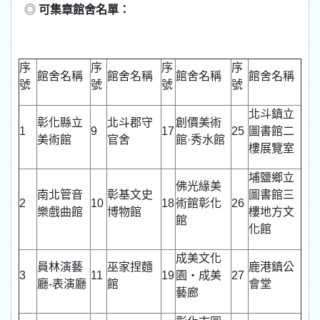
◎
可集章館舍名單：
序
序
序
序
館舍名稱
館舍名稱
館舍名稱
館舍名稱
號
號
號
號
北斗鎮立
彰化縣立
北斗郡守
創價美術
1
9
17
25
圖書館二
美術館
官舍
館·秀水館
樓展覽室
埔鹽鄉立
佛光緣美
南北管音
彰基文史
圖書館三
2
10
18
術館彰化
26
樂戲曲館
博物館
樓地方文
館
化館
成美文化
員林演藝
巫家捏麵
鹿港鎮公
3
11
19
園‧成美
27
廳-表演廳
館
會堂
藝廊