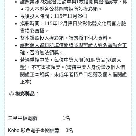
護照集滿2枚館舍活動章與1枚借閱集點確認章，即
可投入本縣各公共圖書館所設摸彩箱。
最後投入時間：115年11月29日
摸彩時間：115年12月擇日於彰化縣文化局官方臉
書摸彩直播。
整本護照投入摸彩箱，請勿撕下個人資料。
護照個人資料所填借閱證號與辦證人姓名需吻合正
確，否將無法領獎。
若遇重複中獎，
每位中獎人限領1個獎品(以最大
獎)
，不可重複領獎。(請持中獎人身份證及個人借
閱證正本領獎，未成年者持戶口名簿及個人借閱證
正本)
◎
摸彩獎品：
三星平板電腦 1名
Kobo 彩色電子書閱讀器 3名