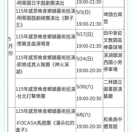
19:00-21:30
-明華園日字戲劇團演出
115年感恩晚會鄉鎮藝術巡演
5/3(日)
埤頭合興
-明華園戲劇總團演出《獅子
宮
19:00-21:30
王》
田中景崧
5/17(日)
115年感恩晚會鄉鎮藝術巡演
5
文教園區
-懷舊金曲演唱會
月
19:00-21:30
棒壘球場
份
溪湖鎮湖
115年感恩晚會鄉鎮藝術巡演
5/24(日)
西國小旁
-即將成真火舞團《神火溪
停車場
19:00-20:30
湖》
二林鎮立
5/30(六)
115年感恩晚會鄉鎮藝術巡演
圖書館演
-台北打擊樂團
藝廳
19:00-20:30
115年感恩晚會鄉鎮藝術巡演
6/6(六)
和美高中
-FOCASA馬戲團《潘朵拉的
19:00-20:30
體育館
盒子》