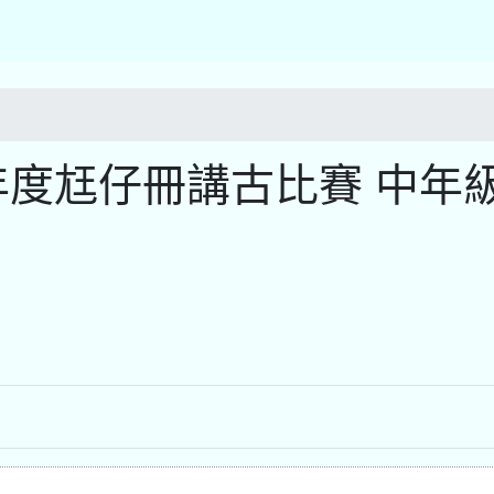
年度尪仔冊講古比賽 中年