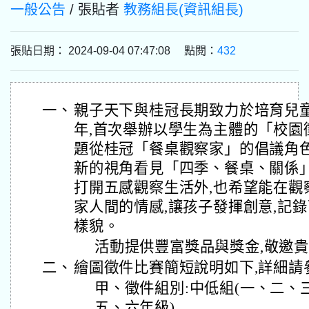
一般公告
/ 張貼者
教務組長(資訊組長)
張貼日期： 2024-09-04 07:47:08 點閱：
432
一、
親子天下與桂冠長期致力於培育兒
年,首次舉辦以學生為主體的「校園
題從桂冠「餐桌觀察家」的倡議角色
新的視角看見「四季、餐桌、關係
打開五感觀察生活外,也希望能在觀
家人間的情感,讓孩子發揮創意,記
樣貌。
活動提供豐富獎品與獎金,敬邀貴
二、
繪圖徵件比賽簡短說明如下,詳細請
甲、徵件組別:中低組(一、二、
五、六年級)