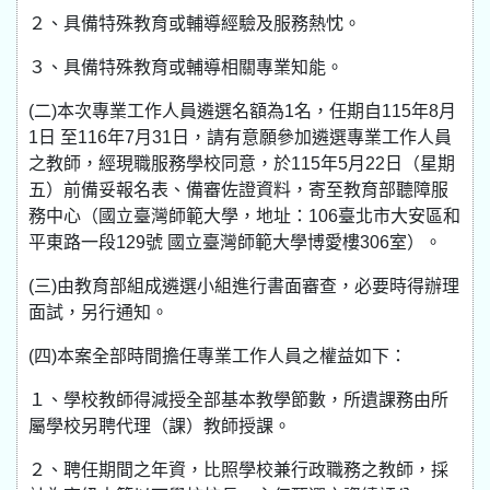
２、具備特殊教育或輔導經驗及服務熱忱。
３、具備特殊教育或輔導相關專業知能。
(二)本次專業工作人員遴選名額為1名，任期自115年8月
1日 至116年7月31日，請有意願參加遴選專業工作人員
之教師，經現職服務學校同意，於115年5月22日（星期
五）前備妥報名表、備審佐證資料，寄至教育部聽障服
務中心（國立臺灣師範大學，地址：106臺北市大安區和
平東路一段129號 國立臺灣師範大學博愛樓306室）。
(三)由教育部組成遴選小組進行書面審查，必要時得辦理
面試，另行通知。
(四)本案全部時間擔任專業工作人員之權益如下：
１、學校教師得減授全部基本教學節數，所遺課務由所
屬學校另聘代理（課）教師授課。
２、聘任期間之年資，比照學校兼行政職務之教師，採