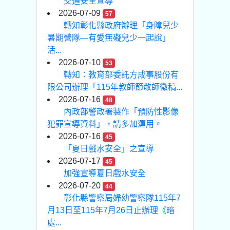
交通安全宣導
2026-07-09
57
轉知彰化縣政府辦理「身障兒少
暑期營隊—有愛無礙兒少一起說」
活...
2026-07-10
53
轉知：教育部委託方成事股份有
限公司辦理「115年教師節敬師徵稿...
2026-07-16
48
內政部警政署製作「預防性影像
犯罪宣導資料」，請多加運用。
2026-07-16
45
「夏日戲水安全」之宣導
2026-07-17
45
加強宣導夏日戲水安全
2026-07-20
44
彰化縣警察局婦幼警察隊115年7
月13日至115年7月26日止辦理《暗
處...