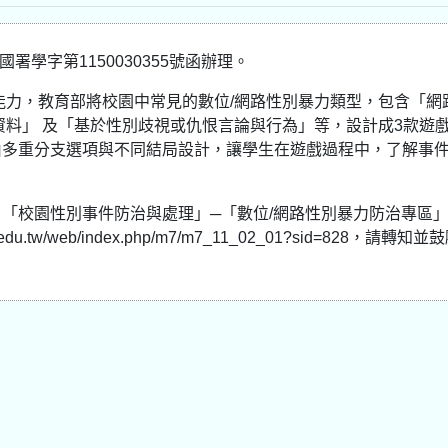
署學字第1150030355號函辦理。
能力，教育部將校園中常見的數位/網路性別暴力類型，包含「網
資料」 及「基於性別歧視或仇恨言論與行為」等，設計成3款遊
由多重分支選項與不同結局設計，讓學生在遊戲過程中，了解事
「校園性別事件防治與處理」─「數位/網路性別暴力防治專區」
.tw/web/index.php/m7/m7_11_02_01?sid=828，請轉知並