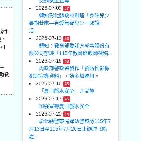
交通安全宣導
2026-07-09
57
轉知彰化縣政府辦理「身障兒少
暑期營隊—有愛無礙兒少一起說」
活...
路性
2026-07-10
53
戲。
轉知：教育部委託方成事股份有
件可
限公司辦理「115年教師節敬師徵稿...
2026-07-16
48
─
內政部警政署製作「預防性影像
鼓勵教
犯罪宣導資料」，請多加運用。
2026-07-16
45
「夏日戲水安全」之宣導
2026-07-17
45
加強宣導夏日戲水安全
2026-07-20
44
彰化縣警察局婦幼警察隊115年7
月13日至115年7月26日止辦理《暗
處...