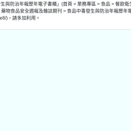
治年報歷年電子書櫃」(首頁 > 業務專區 > 食品 > 餐飲衛生
櫃、藥物食品安全週報及雜誌期刊 > 食品中毒發生與防治年報歷年
/case8/)，請多加利用。