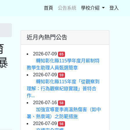
(current)
首頁
公告系統
學校介紹
登入
近月內熱門公告
育
2026-07-09
65
暴
轉知彰化縣115學年度月薪制特
教學生助理人員甄選簡章
2026-07-09
59
轉知彰化縣115年度「從觀察到
理解：行為觀察紀錄實踐」普特合
作...
2026-07-16
58
加強宣導夏季高溫熱傷害（如中
暑、熱衰竭）之防範措施
2026-07-09
56