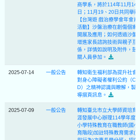
商學系，將於114年11月14、
日；11月19、20日共同舉辦
【台灣遊 戲治療學會年會系
活動】沙盤治療在創傷個案
開展及應用；如何透過沙盤
增進家長諮詢技術與親子互
係，詳情如說明及附件，鼓
關人員參加。
2025-07-14
一般公告
轉知衛生福利部為提升社會
對身心障礙者權利公約（CR
D）之精神認識與瞭解，製
導摺頁訊息。
2025-07-09
一般公告
轉知臺北市立大學師資培育
涯發展中心辦理114學年度
小學特殊教育在職教師(國小
育階段)加註特殊教育需求(