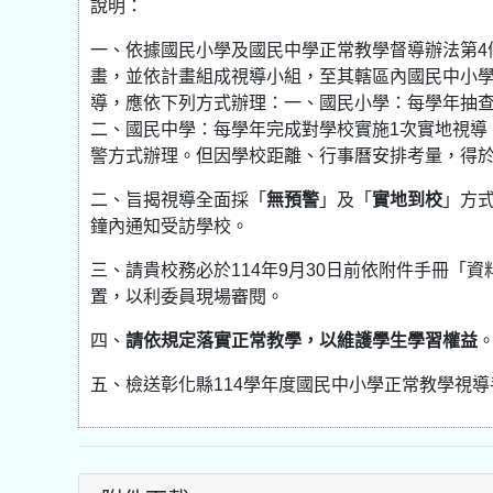
說明：
一、依據國民小學及國民中學正常教學督導辦法第4
畫，並依計畫組成視導小組，至其轄區內國民中小學
導，應依下列方式辦理：一、國民小學：每學年抽
二、國民中學：每學年完成對學校實施1次實地視導
警方式辦理。但因學校距離、行事曆安排考量，得於
二、旨揭視導全面採「
無預警
」及「
實地到校
」方
鐘內通知受訪學校。
三、請貴校務必於114年9月30日前依附件手冊「
置，以利委員現場審閱。
四、
請依規定落實正常教學，以維護學生學習權益
五、檢送彰化縣114學年度國民中小學正常教學視導