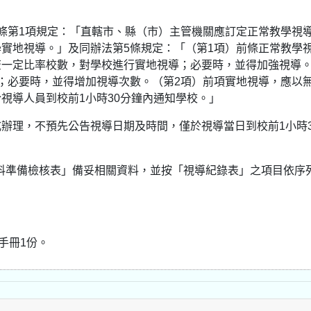
條第1項規定：「直轄市、縣（市）主管機關應訂定正常教學視
實地視導。」及同辦法第5條規定：「（第1項）前條正常教學
查一定比率校數，對學校進行實地視導；必要時，並得加強視導
；必要時，並得增加視導次數。（第2項）前項實地視導，應以
視導人員到校前1小時30分鐘內通知學校。」
式辦理，不預先公告視導日期及時間，僅於視導當日到校前1小時3
資料準備檢核表」備妥相關資料，並按「視導紀錄表」之項目依序
。
手冊1份。