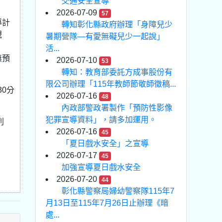
交通安全宣導
2026-07-09
57
導計
轉知彰化縣政府辦理「身障兒少
視
暑期營隊—有愛無礙兒少一起說」
。
活...
無預
2026-07-10
53
轉知：教育部委託方成事股份有
限公司辦理「115年教師節敬師徵稿...
0分
2026-07-16
48
內政部警政署製作「預防性影像
犯罪宣導資料」，請多加運用。
列
2026-07-16
45
「夏日戲水安全」之宣導
2026-07-17
45
加強宣導夏日戲水安全
2026-07-20
44
彰化縣警察局婦幼警察隊115年7
月13日至115年7月26日止辦理《暗
處...