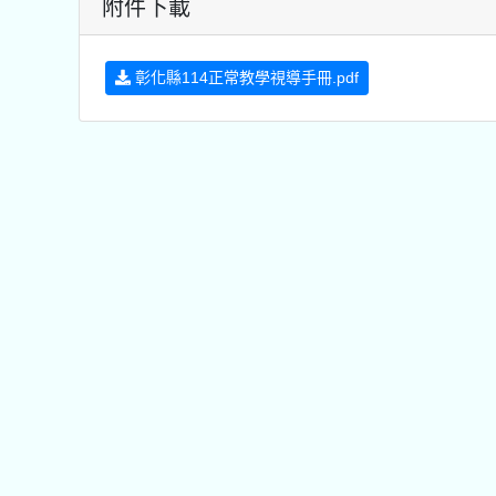
附件下載
彰化縣114正常教學視導手冊.pdf