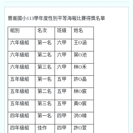
豐崙國小
113
學年度性別平等海報比賽得獎名單
組別
名次
班級
姓名
六年級組
第一名
六甲
王O涵
六年級組
第二名
六甲
葉O池
六年級組
第三名
六甲
林O禾
五年級組
第一名
五甲
許O晶
五年級組
第二名
五甲
林O宸
五年級組
第三名
五甲
黃O宸
四年級組
第一名
四甲
洪O晴
四年級組
佳作
四甲
許O萱