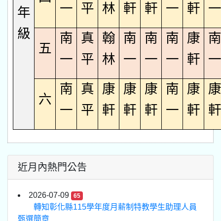
一
平
林
軒
軒
一
軒
年
級
南
真
翰
南
南
南
康
五
一
平
林
一
一
一
軒
南
真
康
康
康
南
康
六
一
平
軒
軒
軒
一
軒
近月內熱門公告
2026-07-09
65
轉知彰化縣115學年度月薪制特教學生助理人員
甄選簡章