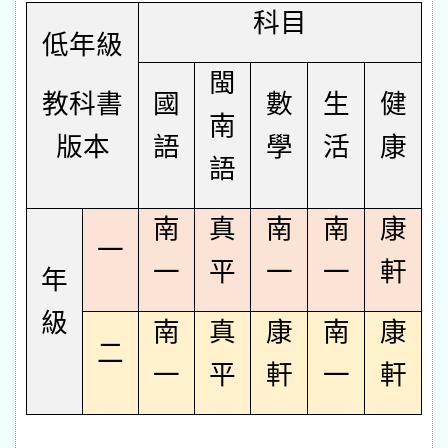
科目
低年級
閩
教科書
國
數
生
健
南
版本
語
學
活
康
語
南
真
南
南
康
一
一
平
一
一
軒
年
級
南
真
康
南
康
二
一
平
軒
一
軒