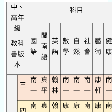
中、
科目
高年
級
閩
國
英
數
自
社
藝
教科
南
語
語
學
然
會
術
書版
語
本
南
真
翰
南
南
南
康
三
一
平
林
一
一
一
軒
南
真
翰
康
康
南
康
四