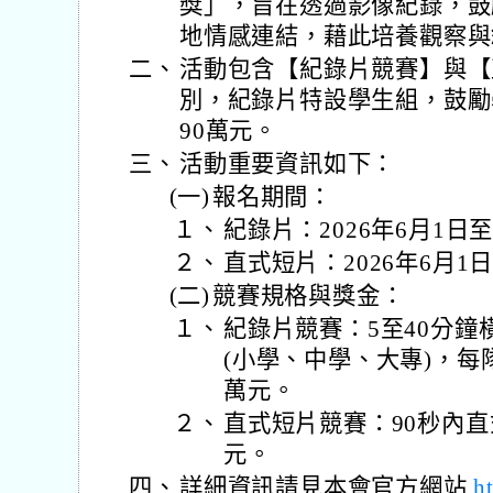
獎」，旨在透過影像紀錄，鼓
地情感連結，藉此培養觀察與
二、
活動包含【紀錄片競賽】與【
別，紀錄片特設學生組，鼓勵
90萬元。
三、
活動重要資訊如下：
(一)
報名期間：
１、
紀錄片：2026年6月1日至8
２、
直式短片：2026年6月1日至
(二)
競賽規格與獎金：
１、
紀錄片競賽：5至40分鐘
(小學、中學、大專)，每隊
萬元。
２、
直式短片競賽：90秒內直
元。
四、
詳細資訊請見本會官方網站
h