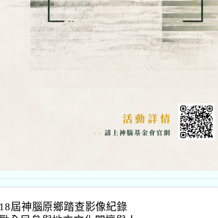
18屆神腦原鄉踏查影像紀錄