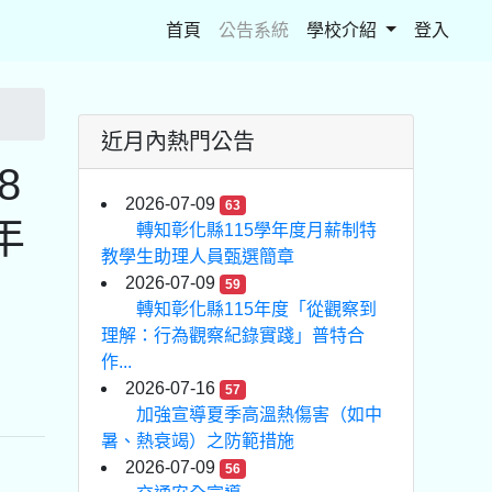
(current)
首頁
公告系統
學校介紹
登入
近月內熱門公告
8
2026-07-09
63
年
轉知彰化縣115學年度月薪制特
教學生助理人員甄選簡章
2026-07-09
59
轉知彰化縣115年度「從觀察到
理解：行為觀察紀錄實踐」普特合
作...
2026-07-16
57
加強宣導夏季高溫熱傷害（如中
暑、熱衰竭）之防範措施
2026-07-09
56