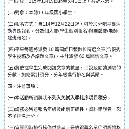
(一)期程：115年1月19日起至3月1日止，共計六週。
(二)對象：本縣1-6年級國小學生。
(三)報名方式：自114年12月22日起，可於加分吧平臺活
動專區報名，分為個人賽(學生個別報名)與團體賽(老師
建班報名)。
(四)平臺每週將派發 10 篇國語日報數位精選文章(含優秀
學生投稿及各議題文章)，共計派發 60 篇閱讀文章。
(五)將依據學生完成閱讀文章的數量、口說及閱讀測驗的
分數，加總累計積分，分年級進行排名與獎勵。
四、注意事項：
(一)本活動所頒獎狀
不列入免試入學比序項目積分
。
(二)請務必留意報名年級及組別正確性，資料錯誤者，恕
不予排名計分。
(三)官網即時排行榜僅供參考，最終得獎名單仍須經資格