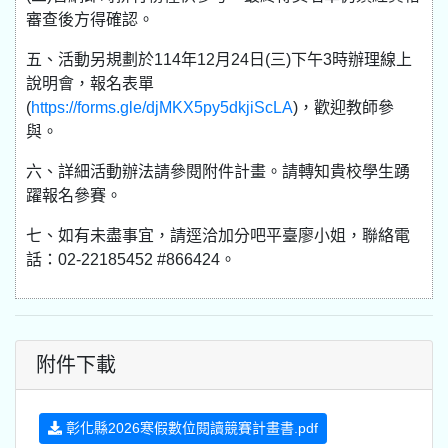
審查後方得確認。
五、活動另規劃於114年12月24日(三)下午3時辦理線上
說明會，報名表單
(
https://forms.gle/djMKX5py5dkjiScLA
)，歡迎教師參
與。
六、詳細活動辦法請參閱附件計畫。請轉知貴校學生踴
躍報名參賽。
七、如有未盡事宜，請逕洽加分吧平臺廖小姐，聯絡電
話：02-22185452 #866424。
附件下載
彰化縣2026寒假數位閱讀競賽計畫書.pdf