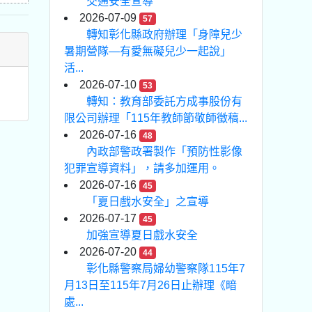
交通安全宣導
2026-07-09
57
轉知彰化縣政府辦理「身障兒少
暑期營隊—有愛無礙兒少一起說」
活...
2026-07-10
53
轉知：教育部委託方成事股份有
限公司辦理「115年教師節敬師徵稿...
2026-07-16
48
內政部警政署製作「預防性影像
犯罪宣導資料」，請多加運用。
2026-07-16
45
「夏日戲水安全」之宣導
2026-07-17
45
加強宣導夏日戲水安全
2026-07-20
44
彰化縣警察局婦幼警察隊115年7
月13日至115年7月26日止辦理《暗
處...