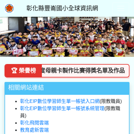
彰化縣豐崙國小全球資訊網
Previous
Next
崙國小114學年度母親卡製作比賽得獎名單及作品
🏆 榮譽榜

相關網站連結
彰化EIP數位學習師生單一帳號入口網
(限教職員)
彰化EIP數位學習師生單一帳號系統管理
(限教職
員)
彰化飛閱雲端
教育處新雲端